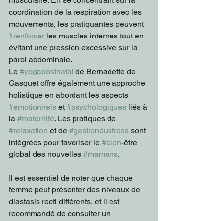
musculaire. En se concentrant sur la 
coordination de la respiration avec les 
mouvements, les pratiquantes peuvent 
#renforcer
 les muscles internes tout en 
évitant une pression excessive sur la 
paroi abdominale.
Le 
#yogapostnatal
 de Bernadette de 
Gasquet offre également une approche 
holistique en abordant les aspects 
#emotionnels
 et 
#psychologiques
 liés à 
la 
#maternité
. Les pratiques de 
#relaxation
 et de 
#gestiondustress
 sont 
intégrées pour favoriser le 
#bien
-être 
global des nouvelles 
#mamans
.
Il est essentiel de noter que chaque 
femme peut présenter des niveaux de 
diastasis recti différents, et il est 
recommandé de consulter un 