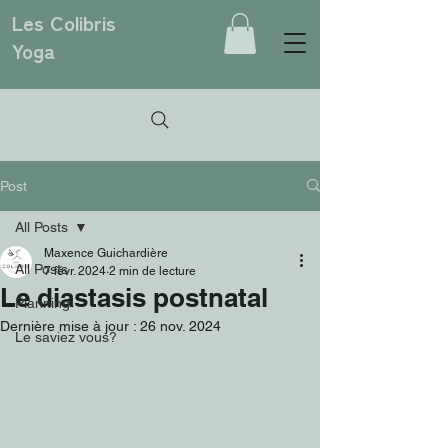
Les Colibris
Yoga
Post
All Posts
Maxence Guichardière
All Posts
7 févr. 2024
2 min de lecture
Le diastasis postnatal
Planning
Dernière mise à jour :
26 nov. 2024
Le saviez vous?