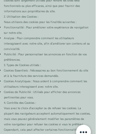
cookies sont largement utilisés pour rendre les sites web
fonctionnels ou plus efficaces, ainsi que pour fournir des
informations aux propriétaires du site.
2. Utilisation des Cookies :
Nous utilisons des cookies pour les finalités suivantes :
Fonctionnalité : Pour améliorer votre expérience de navigation
sur notre site.
Analyse : Pour comprendre comment les utilisateurs
interagissent avec notre site, afin d'améliorer son contenu et sa
convivialité.
Publicité : Pour personnaliser les annonces en fonction de vos
préférences.
3. Types de Cookies utilisés :
Cookies Essentiels : Nécessaires au bon fonctionnement du site
et à la fourniture des services demandés.
Cookies Analytiques : Nous aident à comprendre comment les
utilisateurs interagissent avec notre site.
Cookies de Publicité : Utilisés pour afficher des annonces
pertinentes pour vous.
4. Contrôle des Cookies :
Vous avez le choix d'accepter ou de refuser les cookies. La
plupart des navigateurs acceptent automatiquement les cookies,
mais vous pouvez généralement modifier les paramètres de
votre navigateur pour refuser les cookies si vous le préférez.
Cependant, cela peut affecter certaines fonctionnalités du site.