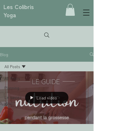
Les Colibris
Yoga
Blog
All Posts
All Posts
Planning
Le saviez
Load video
vous?