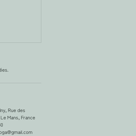
lny, Rue des
, Le Mans, France
30
.yoga@gmail.com