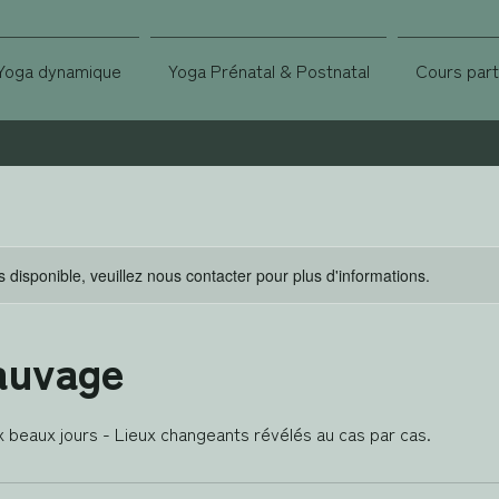
Yoga dynamique
Yoga Prénatal & Postnatal
Cours parti
s disponible, veuillez nous contacter pour plus d'informations.
auvage
ux beaux jours - Lieux changeants révélés au cas par cas.