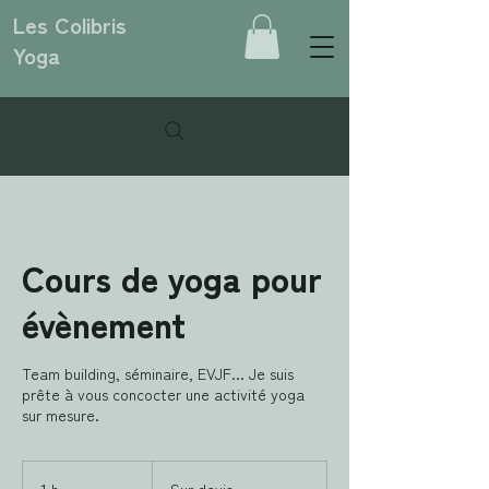
Les Colibris
Yoga
Cours de yoga pour
évènement
Team building, séminaire, EVJF... Je suis
prête à vous concocter une activité yoga
sur mesure.
Sur
devis
1 h
1
Sur devis