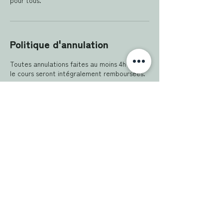
Politique d'annulation
Toutes annulations faites au moins 4h avant
Coordonnées
06 67 10 64 30
lescolibris.yoga@gmail.com
1 Cour d'aillande, Saint-Pavace, France
🤝 J’ai à cœur de travailler avec des professionnels de confiance