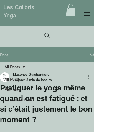
Les Colibris
Yoga
Post
All Posts
Maxence Guichardière
All Posts
16 janv.
3 min de lecture
Pratiquer le yoga même
Planning
quand on est fatigué : et
Le saviez vous?
si c’était justement le bon
moment ?